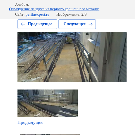
Альбом:
Ограждение пандуса из черного крашенного металла
Сайт:
perilaexpert.ru
Изображение: 2/3
Предыдущее
Следующее
Предыдущее